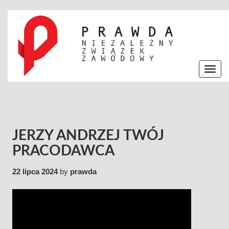
Skip
to
content
Toggle
navig
Prawda
JERZY ANDRZEJ TWÓJ
PRACODAWCA
22 lipca 2024
by
prawda